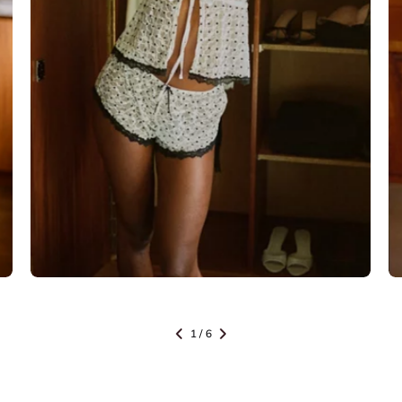
IM TREND
1
/
6
Polka dot Kollektion